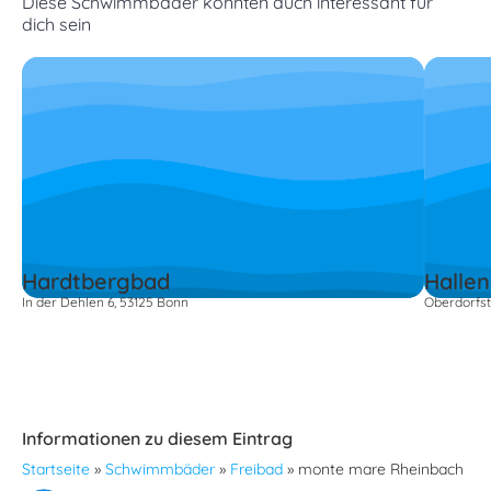
Diese Schwimmbäder könnten auch interessant für
dich sein
Hardtbergbad
Halle
In der Dehlen 6, 53125 Bonn
Oberdorfst
Informationen zu diesem Eintrag
Startseite
»
Schwimmbäder
»
Freibad
»
monte mare Rheinbach