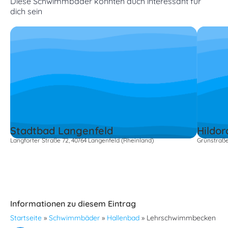
Diese Schwimmbäder könnten auch interessant für
dich sein
Stadtbad Langenfeld
Hildo
Langforter Straße 72, 40764 Langenfeld (Rheinland)
Grünstraße
Informationen zu diesem Eintrag
Startseite
»
Schwimmbäder
»
Hallenbad
»
Lehrschwimmbecken