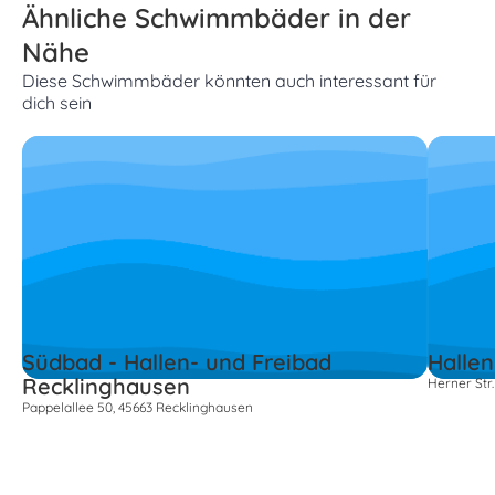
Ähnliche Schwimmbäder in der
Nähe
Diese Schwimmbäder könnten auch interessant für
dich sein
Südbad - Hallen- und Freibad
Halle
Recklinghausen
Herner Str
Pappelallee 50, 45663 Recklinghausen