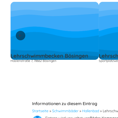
Lehrschwimmbecken Bösingen
Lehrsc
Haslenstraße 7, 78662 Bösingen
Sportplatzwe
Informationen zu diesem Eintrag
Startseite
»
Schwimmbäder
»
Hallenbad
»
Lehrsch
Eintrag wird verwaltet von
Bäder Kompas