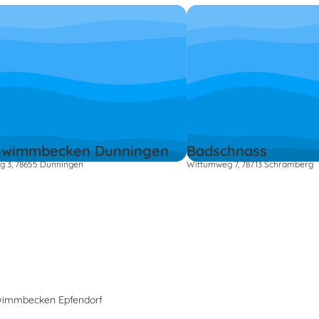
hwimmbecken Dunningen
Badschnass
g 3, 78655 Dunningen
Wittumweg 7, 78713 Schramberg
wimmbecken Epfendorf
s