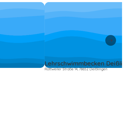
Lehrschwimmbecken Deißlinge
Rottweiler Straße 14, 78652 Deißlingen