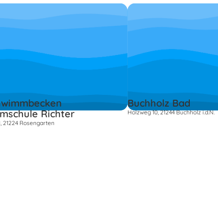
hwimmbecken
Buchholz Bad
mschule Richter
Holzweg 10, 21244 Buchholz i.d.N.
, 21224 Rosengarten