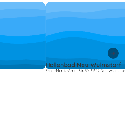
Hallenbad Neu Wulmstorf
Ernst-Moritz-Arndt Str. 30, 21629 Neu Wulmstorf