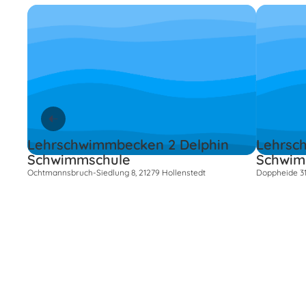
Lehrschwimmbecken 2 Delphin
Lehrsc
Schwimmschule
Schwim
Ochtmannsbruch-Siedlung 8, 21279 Hollenstedt
Doppheide 31