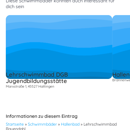
Diese Schwimmbäder könnten auch interessant für
dich sein
Lehrschwimmbad DGB
Hallen
Jugendbildungsstätte
Brannenwe
Marxstraße 1, 45527 Hattingen
Informationen zu diesem Eintrag
Startseite
»
Schwimmbäder
»
Hallenbad
»
Lehrschwimmbad
Rauendahl