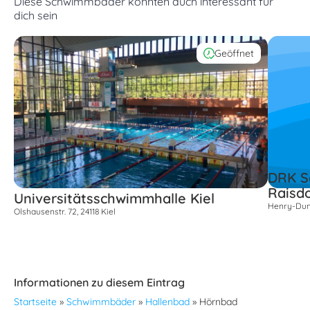
Diese Schwimmbäder könnten auch interessant für
dich sein
Geöffnet
DRK S
Raisdo
Universitätsschwimmhalle Kiel
Henry-Duna
Olshausenstr. 72, 24118 Kiel
Informationen zu diesem Eintrag
Startseite
»
Schwimmbäder
»
Hallenbad
»
Hörnbad