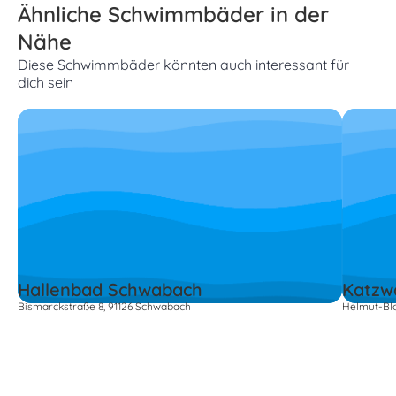
Ähnliche Schwimmbäder in der
Nähe
Diese Schwimmbäder könnten auch interessant für
dich sein
Hallenbad Schwabach
Katzw
Bismarckstraße 8, 91126 Schwabach
Helmut-Blo