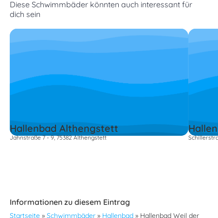
Diese Schwimmbäder könnten auch interessant für
dich sein
Hallenbad Althengstett
Halle
Jahnstraße 7 - 9, 75382 Althengstett
Schillerst
Informationen zu diesem Eintrag
Startseite
»
Schwimmbäder
»
Hallenbad
»
Hallenbad Weil der