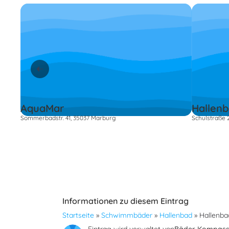
AquaMar
Hallenb
Sommerbadstr. 41, 35037 Marburg
Schulstraße 
Informationen zu diesem Eintrag
Startseite
»
Schwimmbäder
»
Hallenbad
»
Hallenb
Eintrag wird verwaltet von
Bäder Kompas