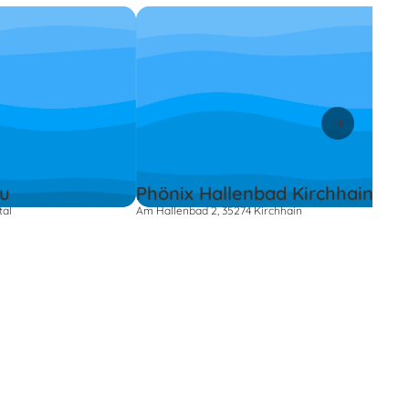
au
Phönix Hallenbad Kirchhain
tal
Am Hallenbad 2, 35274 Kirchhain