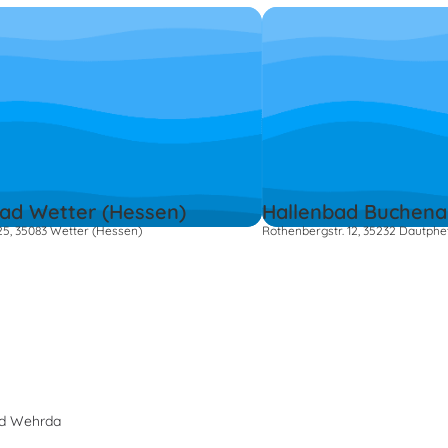
ad Wetter (Hessen)
Hallenbad Buchen
25, 35083 Wetter (Hessen)
Rothenbergstr. 12, 35232 Dautphe
ad Wehrda
s