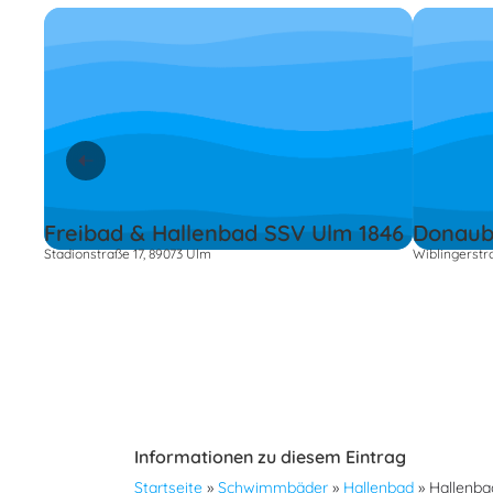
Freibad & Hallenbad SSV Ulm 1846
Donaub
Stadionstraße 17, 89073 Ulm
Wiblingerstr
Informationen zu diesem Eintrag
Startseite
»
Schwimmbäder
»
Hallenbad
»
Hallenb