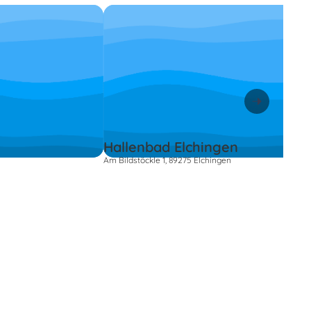
Hallenbad Elchingen
Am Bildstöckle 1, 89275 Elchingen