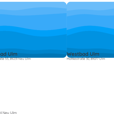
ad Ulm
Westbad Ulm
aße 55, 89231 Neu Ulm
Moltkestraße 30, 89077 Ulm
ad Neu Ulm