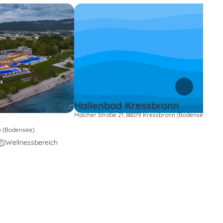
Hallenbad Kressbronn
Maicher Straße 21, 88079 Kressbronn (Bodensee)
au (Bodensee)
Wellnessbereich