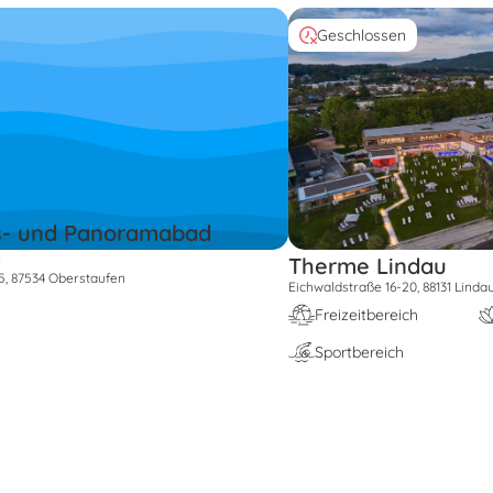
Geschlossen
is- und Panoramabad
a
Therme Lindau
5, 87534 Oberstaufen
Eichwaldstraße 16-20, 88131 Lind
Freizeitbereich
Sportbereich