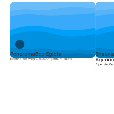
PanoramaBad Eglofs
Erlebn
Aquari
Eisenharzer Weg 9, 88260 Argenbühl-Eglofs
Alpenstraße 