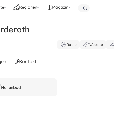
te
Regionen
Magazin
erderath
Route
Website
gen
Kontakt
Hallenbad