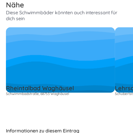
Nähe
Diese Schwimmbäder könnten auch interessant für
dich sein
Rheintalbad Waghäusel
Lehrs
Schwimmbadstraße, 68753 Waghäusel
Schubertst
Informationen zu diesem Eintrag