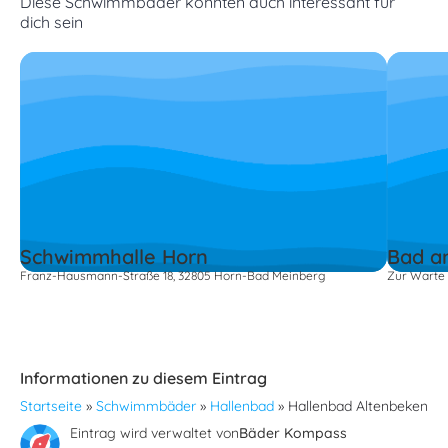
Diese Schwimmbäder könnten auch interessant für
dich sein
Schwimmhalle Horn
Bad a
Franz-Hausmann-Straße 18, 32805 Horn-Bad Meinberg
Zur Warte 
Informationen zu diesem Eintrag
Startseite
»
Schwimmbäder
»
Hallenbad
»
Hallenbad Altenbeken
Eintrag wird verwaltet von
Bäder Kompass