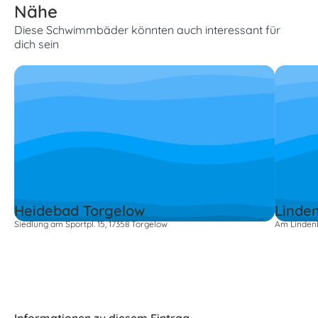
Nähe
Diese Schwimmbäder könnten auch interessant für
dich sein
Heidebad Torgelow
Linde
Siedlung am Sportpl. 15, 17358 Torgelow
Am Lindenb