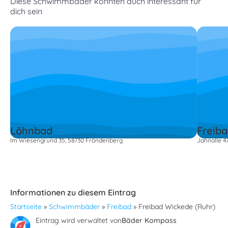
Diese Schwimmbäder könnten auch interessant für
dich sein
Löhnbad
Freib
Im Wiesengrund 35, 58730 Fröndenberg
Jahnalle 4
Informationen zu diesem Eintrag
Startseite
»
Schwimmbäder
»
Freibad
»
Freibad Wickede (Ruhr)
Eintrag wird verwaltet von
Bäder Kompass