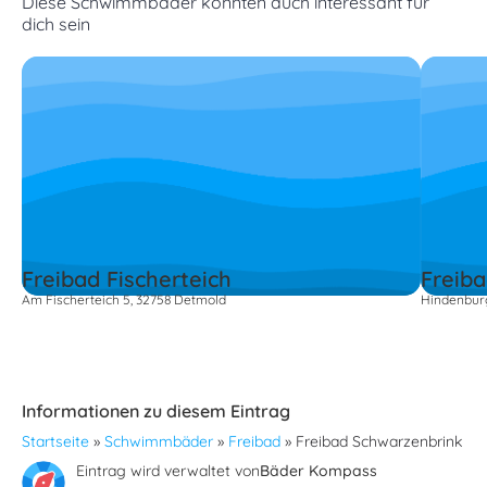
Diese Schwimmbäder könnten auch interessant für
dich sein
Freibad Fischerteich
Freib
Am Fischerteich 5, 32758 Detmold
Hindenbur
Informationen zu diesem Eintrag
Startseite
»
Schwimmbäder
»
Freibad
»
Freibad Schwarzenbrink
Eintrag wird verwaltet von
Bäder Kompass