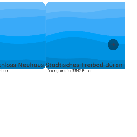
chloss Neuhaus
Städtisches Freibad Büren
erborn
Jühengrund 1a, 33142 Büren