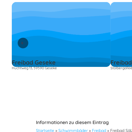
Freibad Geseke
Freiba
Huchtweg 13, 59590 Geseke
Stolbergalle
Informationen zu diesem Eintrag
Startseite
»
Schwimmbäder
»
Freibad
»
Freibad Sä