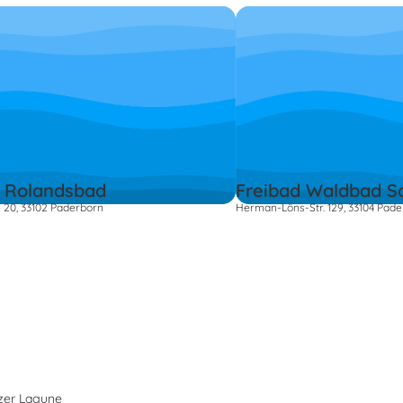
d Rolandsbad
Freibad Waldbad S
e 20, 33102 Paderborn
Herman-Löns-Str. 129, 33104 Pad
lzer Lagune