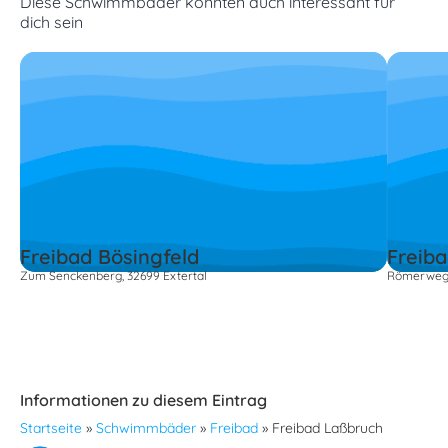
Diese Schwimmbäder könnten auch interessant für
dich sein
Freibad Bösingfeld
Freib
Zum Senckenberg, 32699 Extertal
Römerweg 4
Informationen zu diesem Eintrag
Startseite
»
Schwimmbäder
»
Freibad
»
Freibad Laßbruch