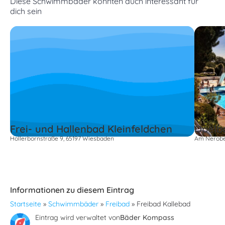
Diese Schwimmbäder könnten auch interessant für
dich sein
Frei- und Hallenbad Kleinfeldchen
Opelb
Hollerbornstraße 9, 65197 Wiesbaden
Am Nerobe
Informationen zu diesem Eintrag
Startseite
»
Schwimmbäder
»
Freibad
»
Freibad Kallebad
Eintrag wird verwaltet von
Bäder Kompass