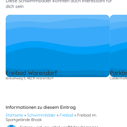
Diese Schwimmbäder könnten auch interessant für
dich sein
Freibad Warendorf
Parkb
Breuelweg 5, 48231 Warendorf
Caldenhof
Informationen zu diesem Eintrag
Startseite
»
Schwimmbäder
»
Freibad
»
Freibad im
Sportgelände Brook