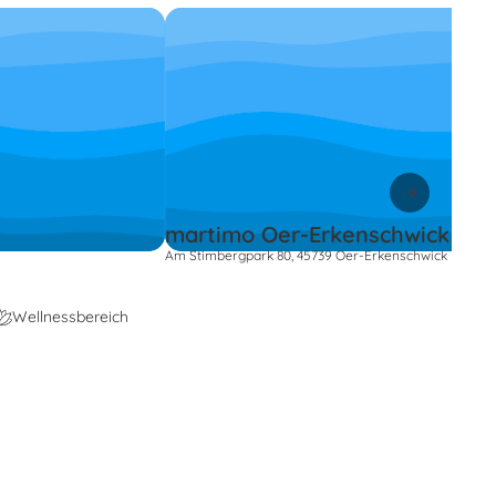
martimo Oer-Erkenschwick
Am Stimbergpark 80, 45739 Oer-Erkenschwick
Wellnessbereich