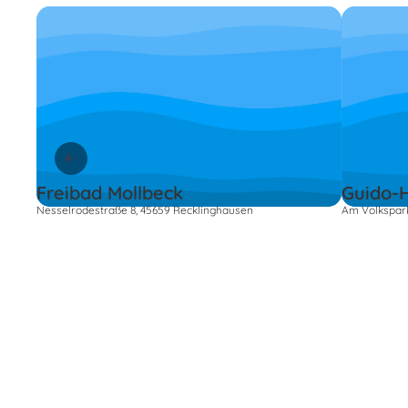
Freibad Mollbeck
Guido-H
Nesselrodestraße 8, 45659 Recklinghausen
Am Volkspark