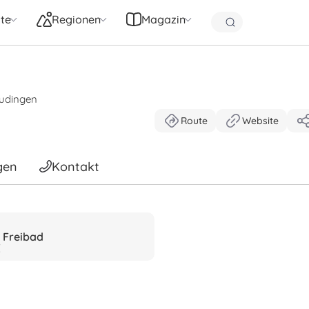
te
Regionen
Magazin
eudingen
Route
Website
gen
Kontakt
Freibad