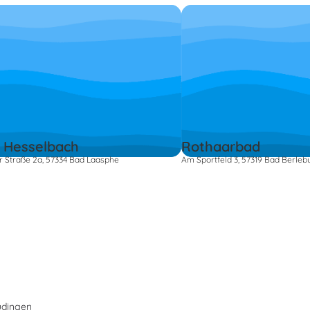
 Hesselbach
Rothaarbad
 Straße 2a, 57334 Bad Laasphe
Am Sportfeld 3, 57319 Bad Berleb
udingen