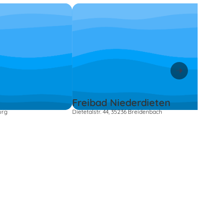
Freibad Niederdieten
urg
Dietetalstr. 44, 35236 Breidenbach