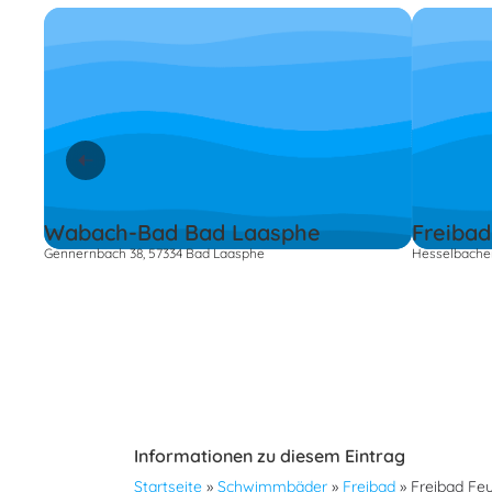
Wabach-Bad Bad Laasphe
Freibad
Gennernbach 38, 57334 Bad Laasphe
Hesselbacher
Informationen zu diesem Eintrag
Startseite
»
Schwimmbäder
»
Freibad
»
Freibad Fe