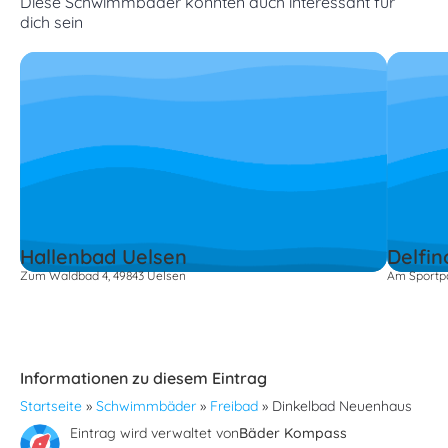
Diese Schwimmbäder könnten auch interessant für
dich sein
Hallenbad Uelsen
Delfi
Zum Waldbad 4, 49843 Uelsen
Am Sportpa
Informationen zu diesem Eintrag
Startseite
»
Schwimmbäder
»
Freibad
»
Dinkelbad Neuenhaus
Eintrag wird verwaltet von
Bäder Kompass