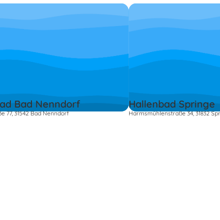
bad Bad Nenndorf
Hallenbad Springe
e 77, 31542 Bad Nenndorf
Harmsmühlenstraße 34, 31832 Sp
s