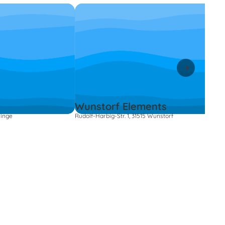
Wunstorf Elements
ringe
Rudolf-Harbig-Str. 1, 31515 Wunstorf