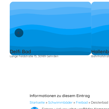
Delfi Bad
Hallen
Lange Feldstraße 15, 30989 Gehrden
Bahnhofstraß
Informationen zu diesem Eintrag
Startseite
»
Schwimmbäder
»
Freibad
»
Deisterbad
Eintrag wird verwaltet von
Bäder Kompas