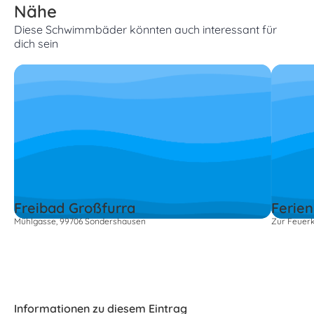
Nähe
Diese Schwimmbäder könnten auch interessant für
dich sein
Freibad Großfurra
Ferie
Mühlgasse, 99706 Sondershausen
Zur Feuer
Informationen zu diesem Eintrag