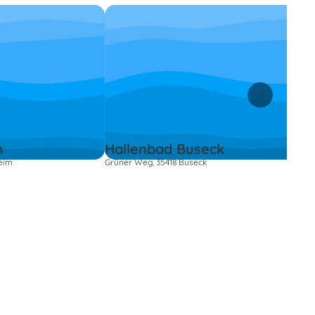
m
Hallenbad Buseck
eim
Grüner Weg, 35418 Buseck