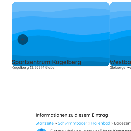
Sportzentrum Kugelberg
Westba
Kugelberg 62, 35394 Gießen
Gleibergerwe
Informationen zu diesem Eintrag
Startseite
»
Schwimmbäder
»
Hallenbad
»
Badezent
Eintrag wird verwaltet von
Bäder Kompas