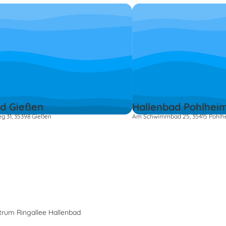
d Gießen
Hallenbad Pohlhei
g 31, 35398 Gießen
Am Schwimmbad 25, 35415 Pohlh
rum Ringallee Hallenbad
s