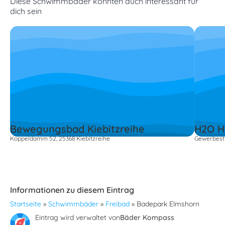
Diese Schwimmbäder könnten auch interessant für
dich sein
Bewegungsbad Kiebitzreihe
H2O H
Koppeldamm 52, 25368 Kiebitzreihe
Gewerbestr
Informationen zu diesem Eintrag
Startseite
»
Schwimmbäder
»
Freibad
»
Badepark Elmshorn
Eintrag wird verwaltet von
Bäder Kompass