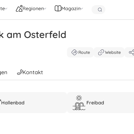
te
Regionen
Magazin
 am Osterfeld
Route
Website
gen
Kontakt
Hallenbad
Freibad