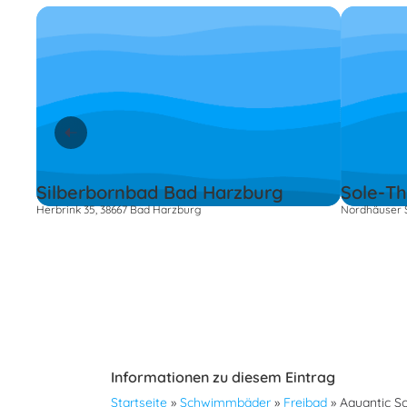
Silberbornbad Bad Harzburg
Sole-T
Herbrink 35, 38667 Bad Harzburg
Nordhäuser S
Informationen zu diesem Eintrag
Startseite
»
Schwimmbäder
»
Freibad
»
Aquantic S