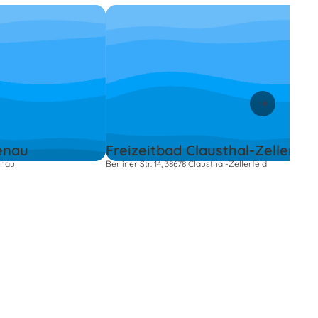
tenau
Freizeitbad Clausthal-Zellerfel
enau
Berliner Str. 14, 38678 Clausthal-Zellerfeld