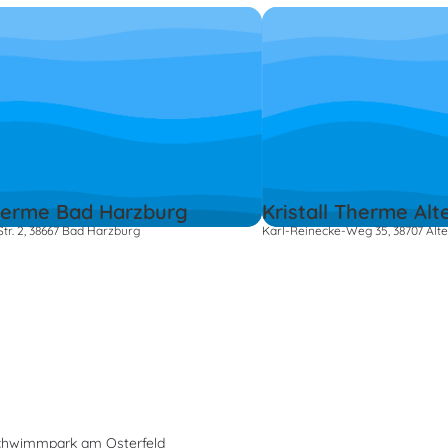
herme Bad Harzburg
Kristall Therme Al
tr. 2, 38667 Bad Harzburg
Karl-Reinecke-Weg 35, 38707 Alt
chwimmpark am Osterfeld