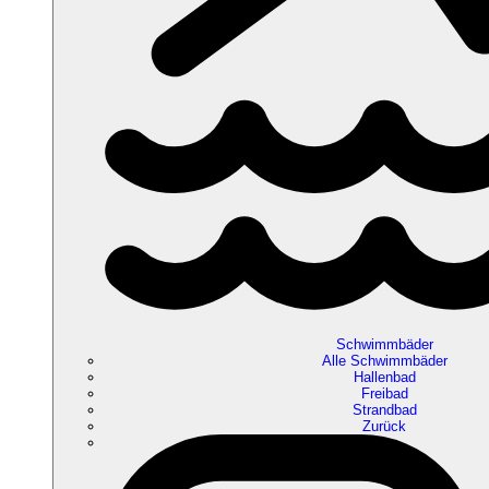
Schwimmbäder
Alle Schwimmbäder
Hallenbad
Freibad
Strandbad
Zurück